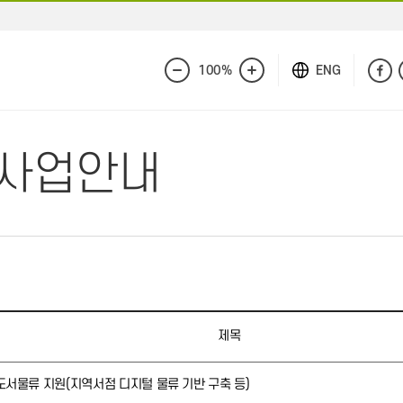
100%
ENG
화
화
면
면
축
확
소
대
A 사업안내
제목
 도서물류 지원(지역서점 디지털 물류 기반 구축 등)