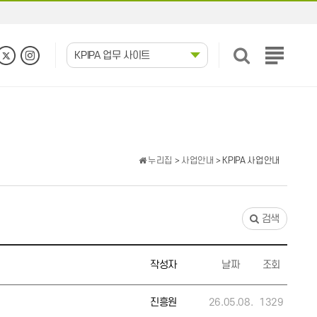
KPIPA 업무 사이트
전
체
메
뉴
보
기
누리집
>
사업안내
> KPIPA 사업안내
검색
작성자
날짜
조회
진흥원
26.05.08.
1329