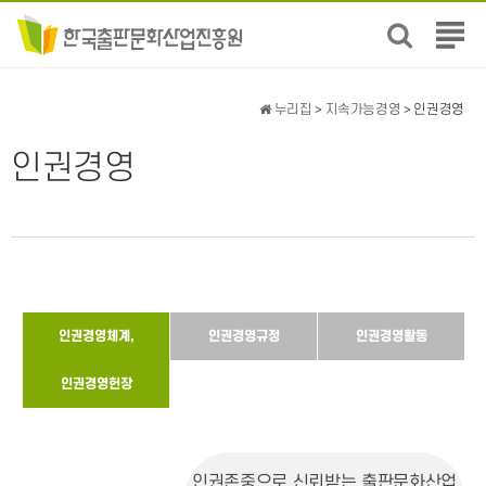
전
체
메
뉴
누리집
>
지속가능경영
> 인권경영
보
기
인권경영
인권경영체계,
인권경영규정
인권경영활동
인권경영헌장
인권존중으로 신뢰받는 출판문화산업