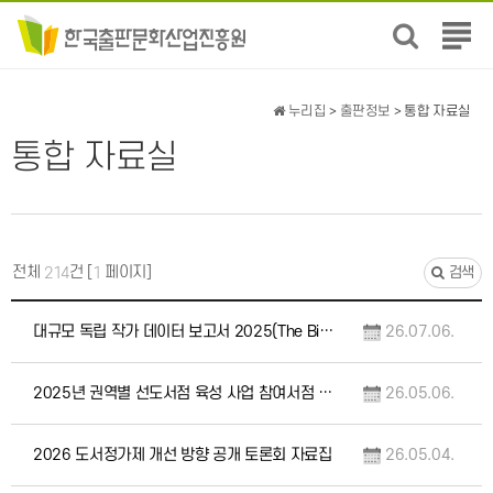
전
체
메
뉴
누리집
>
출판정보
> 통합 자료실
보
통합 자료실
기
전체
건 [
페이지]
214
1
검색
대규모 독립 작가 데이터 보고서 2025(The Big Indie Author Data D…
26.07.06.
2025년 권역별 선도서점 육성 사업 참여서점 인터뷰집 및 우수서점 사례집, (성과공유회)…
26.05.06.
2026 도서정가제 개선 방향 공개 토론회 자료집
26.05.04.