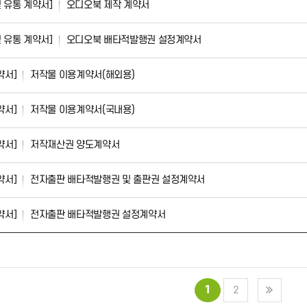
 유통 계약서]
오디오북 제작 계약서
 유통 계약서]
오디오북 배타적발행권 설정계약서
약서]
저작물 이용계약서(해외용)
약서]
저작물 이용계약서(국내용)
약서]
저작재산권 양도계약서
약서]
전자출판 배타적발행권 및 출판권 설정계약서
약서]
전자출판 배타적발행권 설정계약서
1
2