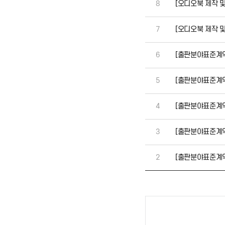
[오디오북 제작 및
8
[오디오북 제작 및
7
[출판분야표준계
6
[출판분야표준계
5
[출판분야표준계
4
[출판분야표준계
3
[출판분야표준계
2
맨끝