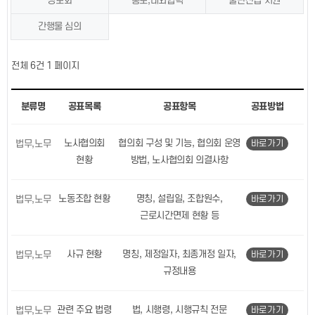
정보화
홍보,대외협력
출판산업 지원
간행물 심의
1 페이지
전체 6건
분류명
공표목록
공표항목
공표방법
노사협의회
협의회 구성 및 기능, 협의회 운영
법무,노무
바로가기
현황
방법, 노사협의회 의결사항
노동조합 현황
명칭, 설립일, 조합원수,
법무,노무
바로가기
근로시간면제 현황 등
사규 현황
명칭, 제정일자, 최종개정 일자,
법무,노무
바로가기
규정내용
관련 주요 법령
법, 시행령, 시행규칙 전문
법무,노무
바로가기