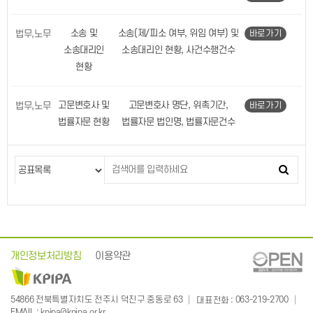
소송 및
소송(제/피소 여부, 위임 여부) 및
법무,노무
바로가기
소송대리인
소송대리인 현황, 사건수행건수
현황
고문변호사 및
고문변호사 명단, 위촉기간,
법무,노무
바로가기
법률자문 현황
법률자문 법인명, 법률자문건수
개인정보처리방침
이용약관
: 063-219-2700
54866 전북특별자치도 전주시 덕진구 중동로 63
대표전화
:
EMAIL
kpipa@kpipa.or.kr