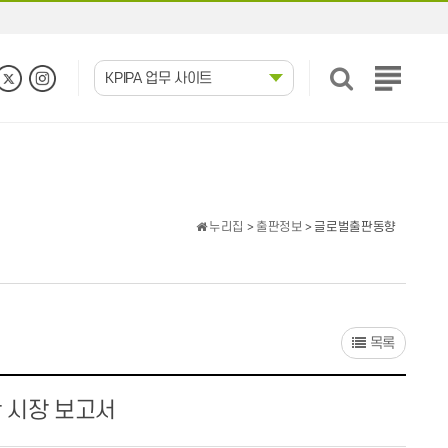
KPIPA 업무 사이트
전
체
메
뉴
보
기
누리집
>
출판정보
> 글로벌출판동향
목록
판 시장 보고서