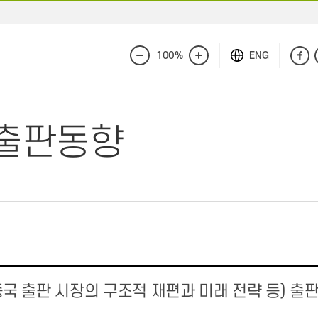
100%
ENG
화
화
면
면
축
확
소
대
출판동향
중국 출판 시장의 구조적 재편과 미래 전략 등) 출