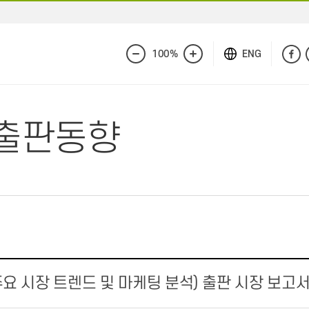
100%
ENG
화
화
면
면
축
확
소
대
출판동향
주요 시장 트렌드 및 마케팅 분석) 출판 시장 보고