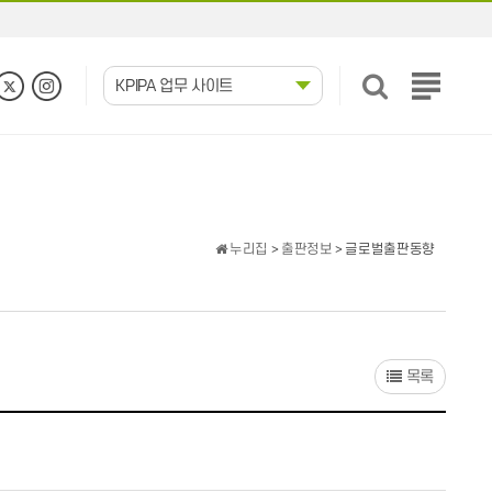
KPIPA 업무 사이트
전
체
메
뉴
보
기
누리집
>
출판정보
> 글로벌출판동향
목록
서