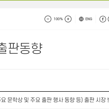
100%
ENG
화
화
면
면
축
확
소
대
출판동향
주요 문학상 및 주요 출판 행사 동향 등) 출판 시장