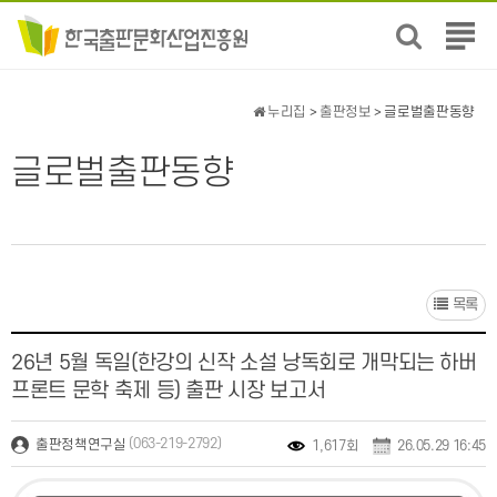
전
체
메
뉴
누리집
>
출판정보
> 글로벌출판동향
보
기
글로벌출판동향
목록
26년 5월 독일(한강의 신작 소설 낭독회로 개막되는 하버
프론트 문학 축제 등) 출판 시장 보고서
(063-219-2792)
출판정책연구실
1,617회
26.05.29 16:45