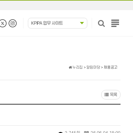
KPIPA 업무 사이트
전
체
메
뉴
보
기
누리집
>
알림마당
> 채용공고
목록