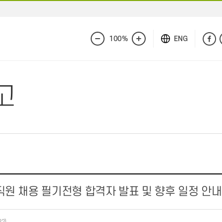
100%
ENG
화
화
면
면
축
확
소
대
고
 직원 채용 필기전형 합격자 발표 및 향후 일정 안내