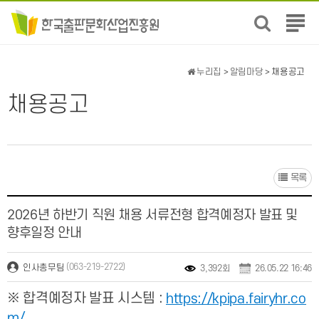
전
체
메
뉴
누리집
>
알림마당
> 채용공고
보
기
채용공고
목록
2026년 하반기 직원 채용 서류전형 합격예정자 발표 및
향후일정 안내
(063-219-2722)
인사총무팀
3,392회
26.05.22 16:46
※ 합격예정자 발표 시스템 :
https://kpipa.fairyhr.co
m/