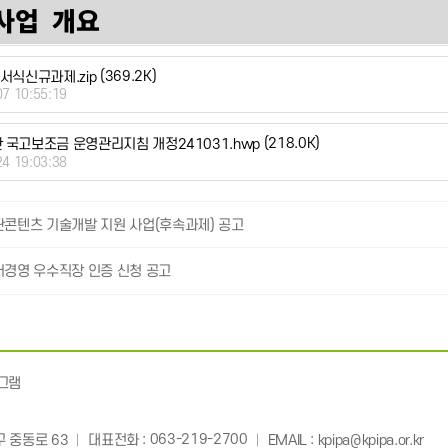
(369.2K)
 서식신규과제.zip
07 10:55:19
(218.0K)
관 국고보조금 운영관리지침 개정241031.hwp
24 19:03:38
판콘텐츠 기술개발 지원 사업(후속과제) 공고
서경영 우수직장 인증 신청 공고
그램
: 063-219-2700
:
 중동로 63
대표전화
EMAIL
kpipa@kpipa.or.kr