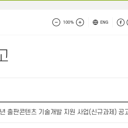
100%
ENG
화
화
면
면
축
확
소
대
고
6년 출판콘텐츠 기술개발 지원 사업(신규과제) 공