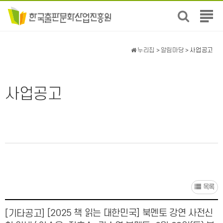
전
체
메
뉴
누리집
>
알림마당
> 사업공고
보
기
사업공고
목록
[2025 책 읽는 대한민국] 북멘토 강연 사전신
[기타공고]