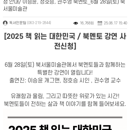
청 안내/ 이승윤, 정호승, 권수영 북멘토_6월 28일(토) 북
서울미술관
(063-219-2844)
독서인문팀
16,768회
25.06.17 15:40
[2025 책 읽는 대한민국 / 북멘토 강연 사
전신청]
6월 28일(토) 북서울미술관에서 북멘토들과 함께하는
특별한 강연이 열립니다!
출연진: 이승윤 개그맨, 정호승 시인 , 권수영 교수
유쾌함과 울림, 그리고 따뜻한 위로가 있는 시간!
북멘토들이 전하는 삶과 책 이야기를 함께 들어보세요.