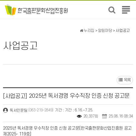
전
체
메
뉴
누리집
>
알림마당
> 사업공고
보
기
사업공고
목록
2025년 독서경영 우수직장 인증 신청 공고문
[사업공고]
(063-219-2849)
기간 : 기간 : 6.16.~7.25.
독서인문팀
20,337회
25.06.16 08:34
2025년 독서경영 우
수직장 인증 신청 공고문[한국출판문화산업진흥원 공고
제2025- 119호]