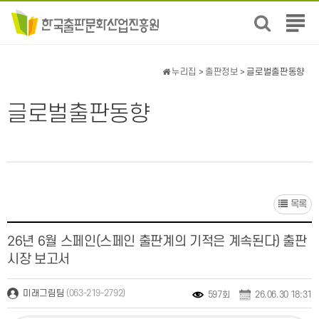
전
체
메
뉴
누리집
>
출판정보
> 글로벌출판동향
보
기
글로벌출판동향
목록
26년 6월 스페인(스페인 출판계의 기적은 계속된다) 출판
시장 보고서
(063-219-2792)
미래그림팀
597회
26.06.30 18:31