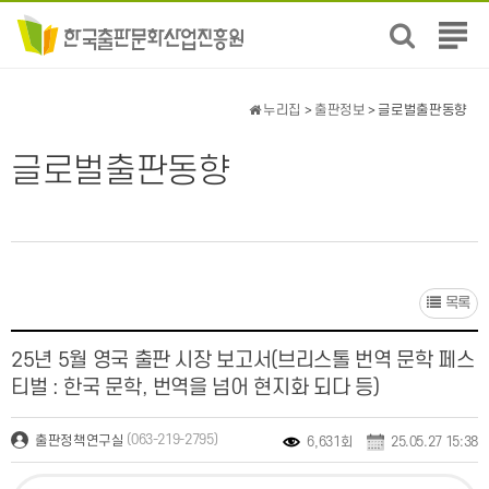
전
체
메
뉴
누리집
>
출판정보
> 글로벌출판동향
보
기
글로벌출판동향
목록
25년 5월 영국 출판 시장 보고서(브리스톨 번역 문학 페스
티벌 : 한국 문학, 번역을 넘어 현지화 되다 등)
(063-219-2795)
출판정책연구실
6,631회
25.05.27 15:38