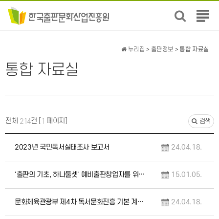
전
체
메
뉴
누리집
>
출판정보
> 통합 자료실
보
통합 자료실
기
전체
건 [
페이지]
214
1
검색
2023년 국민독서실태조사 보고서
24.04.18.
'출판의 기초, 하나둘셋' 예비출판창업자를 위한 상담사례집
15.01.05.
문화체육관광부 제4차 독서문화진흥 기본 계획(2024~2028)
24.04.18.