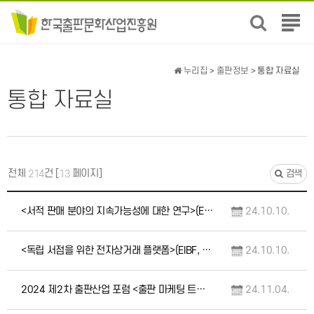
전
체
메
뉴
누리집
>
출판정보
> 통합 자료실
보
통합 자료실
기
전체
건 [
페이지]
214
13
검색
<서적 판매 분야의 지속가능성에 대한 연구>(EIBF, 유럽 및 국제 서점 연맹)
24.10.10.
<독립 서점을 위한 전자상거래 플랫폼>(EIBF, 유럽 및 국제 서점 연맹)
24.10.10.
2024 제2차 출판산업 포럼 <출판 마케팅 트렌드> 자료집
24.11.04.