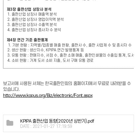
제3
장 출판산업 상장사 분석
1.
출판산업 상장사 매출액 분석
2.
출판산업 상장사 영업이익액 분석
3.
출판산업 상장사 수출액 분석
4.
출판산업 상장사 종사자 수 분석
제4
장 연간 기준 출판통계
1.
기본 현황
:
지역별
/
업종별 매출 현황
,
출판사 수
,
출판 사업체 수 및 종사자 수
2.
생산 현황
:
생산지수
, KPIPA
연간 발행통계 등
3.
유통 현황
:
판매지수
,
서점 수
,
출판 소매 매출
,
출판인쇄물의 수출입 통계, 도서 
4.
소비 현황
:
가계 도서 소비 지출
,
도서 구매 유통 경로
보고서에 사용된 서체는 한국출판인회의 홈페이지에서 무료로 내려받을 수
있습니다
.
http://www.kopus.org/Biz/electronic/Font.aspx
KPIPA 출판산업 동향(2020년 상반기).pdf
DATE : 2021-01-27 17:19:59