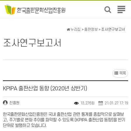
전
체
메
뉴
누리집
>
출판정보
> 조사연구보고서
보
기
조사연구보고서
목록
KPIPA 출판산업 동향 (2020년 상반기)
진흥원
13,276회
21.01.27 17:19
한국출판문화산업진흥원은 국내 출판산업 관련 통계를 종합적으로 살펴보
고
,
주기별로 변화 추이를 파악할 수 있도록
[KPIPA
출판산업 동향
]
을 반기
단위로 발행하고 있습니다
.