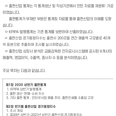
ㅇ 출판산업 통계는 각 통계생산 및 작성기관에서 만든 자료를 재분류
･
가공
하였습니다
.
출판통계가 부재한 부분은 통계청 자료를 통해 출판산업의 이해를 도왔
습니다
.
ㅇ
KPIPA
발행통계는 기존 통계를 보완하여 산출하였습니다
.
ㅇ 출판산업 경기동향지수는 출판사 200곳을 연간 매출액 규모별로 40개
씩 표본으로 추출하여 조사를 실시하였습니다.
ㅇ 출판산업 상장사 분석은 금융감독원 전자공시시스템에 공시된
9
개사의
매출액
,
영업이익
,
수출액
,
종사자 수 등을 분석하였습니다
.
주요 목차는 다음과 같습니다
.
제
1
장
2020 상
반기 출판통계
1. KPIPA
상반기 발행통계
2.
출판 생산
･
판매
･
소비 지수
3.
기타 출판 통계
:
인터넷서점 매출 추이
,
출판인쇄물 수출입 규모
제
2
장 반기별 출판산업 경기동향지수
1. 조사 개요
2020년 상반기~2021년 상반기 출판산업 경기동향지수
2.