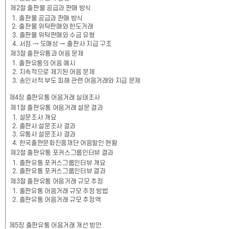
제
2
절 출판물 공급과 판매 방식
1.
출판물 공급과 판매 방식
2.
출판물 위탁판매와 한도거래
3.
출판물 위탁판매와 수금 유형
4.
서점
→
도매상
→
출판사 지급 구조
제
3
절 출판유통과 어음 문제
1.
출판유통의 어음 예시
2.
지속적으로 제기된 어음 문제
3.
송인서적 부도 피해 관련 어음거래와 지급 문제
제
4
장 출판유통 어음거래 실태조사
제
1
절 출판유통 어음거래 설문 결과
1.
설문조사 개요
2.
출판사 설문조사 결과
3.
유통사 설문조사 결과
4.
한국출판문화진흥재단 어음할인 현황
제
2
절 출판유통 포커스그룹인터뷰 결과
1.
출판유통 포커스그룹인터뷰 개요
2.
출판유통 포커스그룹인터뷰 결과
제
3
절 출판유통 어음거래 규모 추정
1.
출판유통 어음거래 규모 추정 방법
2.
출판유통 어음거래 규모 추정액
제
5
장 출판유통 어음거래 개선 방안