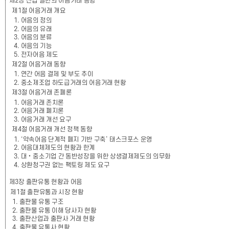
제
2
장 산업 일반의 어음거래 동향
제
1
절 어음거래 개요
1.
어음의 정의
2.
어음의 유래
3.
어음의 분류
4.
어음의 기능
5.
전자어음 제도
제
2
절 어음거래 동향
1.
연간 어음 결제 및 부도 추이
2.
중소제조업 하도급거래의 어음거래 현황
제
3
절 어음거래 존폐론
1.
어음거래 존치론
2.
어음거래 폐지론
3.
어음거래 개선 요구
제
4
절 어음거래 개선 정책 동향
1. ‘
약속어음 단계적 폐지 기반 구축
’
태스크포스 운영
2.
어음대체제도의 현황과 한계
3.
대
‧
중소기업 간 동반성장을 위한 상생결제제도의 의무화
4.
상환청구권 없는 팩토링 제도 요구
제
3
장 출판유통 현황과 어음
제
1
절 출판유통과 시장 현황
1.
출판물 유통 구조
2.
출판물 유통 이해 당사자 현황
3.
출판산업과 출판사 거래 현황
4.
출판물 유통사 현황