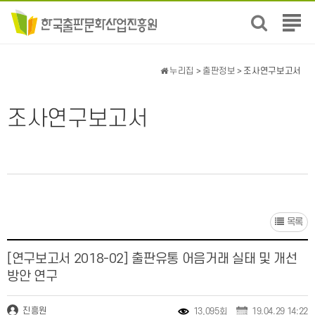
전
체
메
뉴
누리집
>
출판정보
> 조사연구보고서
보
기
조사연구보고서
목록
[연구보고서 2018-02] 출판유통 어음거래 실태 및 개선
방안 연구
진흥원
13,095회
19.04.29 14:22