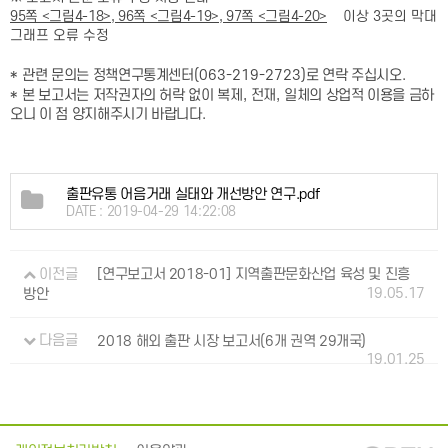
이상 3곳의 막대
95쪽 <그림4-18>, 96쪽 <그림4-19>, 97쪽 <그림4-20>
그래프 오류 수정
*
관련 문의는 정책연구통계센터
(063-219-2723)
로 연락 주십시오
.
*
본 보고서는 저작권자의 허락 없이 복제
,
전재
,
일체의 상업적 이용을 금하
오니 이 점 양지해주시기 바랍니다
.
출판유통 어음거래 실태와 개선방안 연구.pdf
DATE : 2019-04-29 14:22:08
이전글
[연구보고서 2018-01] 지역출판문화산업 육성 및 진흥
19.05.17
방안
다음글
2018 해외 출판 시장 보고서(6개 권역 29개국)
19.01.25