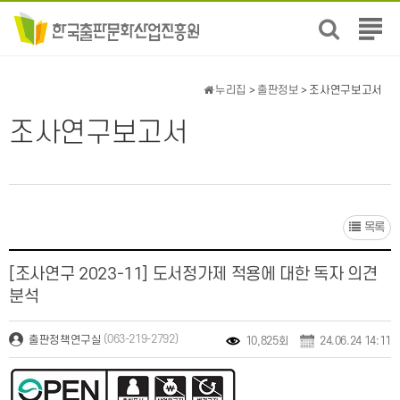
전
체
메
뉴
누리집
>
출판정보
> 조사연구보고서
보
기
조사연구보고서
목록
[조사연구 2023-11] 도서정가제 적용에 대한 독자 의견
분석
(063-219-2792)
출판정책연구실
10,825회
24.06.24 14:11