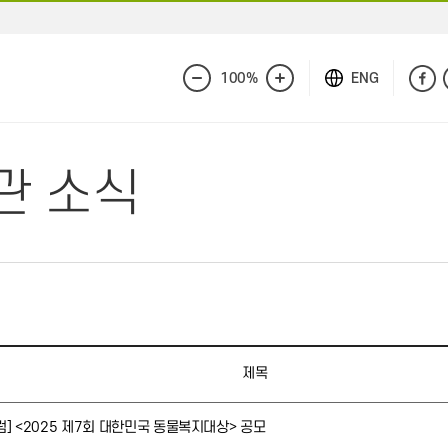
100%
ENG
화
화
면
면
축
확
소
대
관 소식
제목
] <2025 제7회 대한민국 동물복지대상> 공모