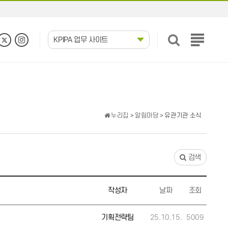
KPIPA 업무 사이트
전
체
메
뉴
보
기
누리집
>
알림마당
> 유관기관 소식
검색
작성자
날짜
조회
기획전략팀
25.10.15.
5009