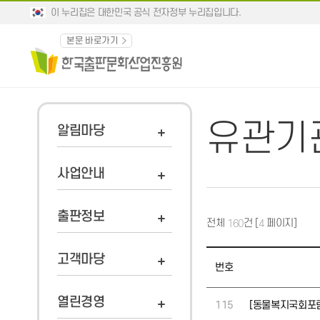
이 누리집은 대한민국 공식 전자정부 누리집입니다.
본문 바로가기
유관기
알림마당
사업안내
출판정보
전체
건 [
페이지]
160
4
고객마당
번호
열린경영
115
[동물복지국회포럼