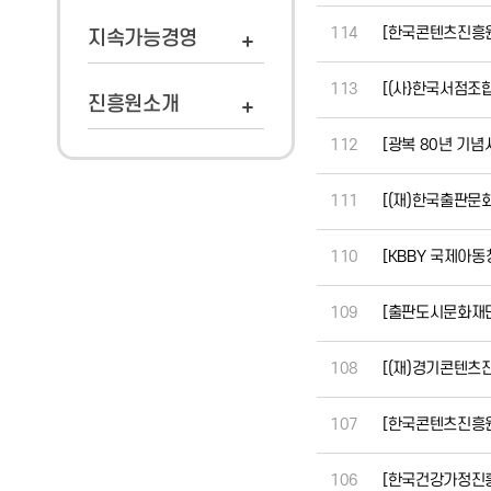
114
[한국콘텐츠진흥원
지속가능경영
113
[(사}한국서점조합
진흥원소개
112
[광복 80년 기
111
[(재)한국출판문
110
[KBBY 국제아동
109
[출판도시문화재단]
108
[(재)경기콘텐츠
107
[한국콘텐츠진흥원
106
[한국건강가정진흥원