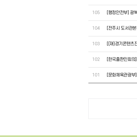
105
[행정안전부] 광복
104
[전주시 도서관본부
103
[(재)경기콘텐츠
102
[한국출판인회의] 
101
[문화체육관광부]
처음
다음
맨