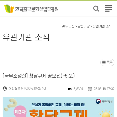
전
체
메
뉴
누리집
>
알림마당
> 유관기관 소식
보
유관기관 소식
기
목록
[국무조정실] 황당규제 공모전(~5.2.)
(063-219-2746)
대외협력팀
5,830회
25.03.18 17:32