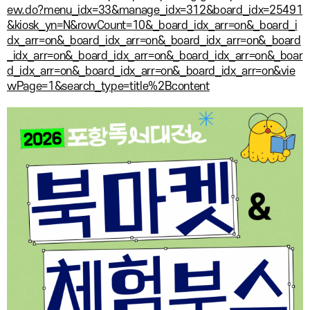
ew.do?menu_idx=33&manage_idx=312&board_idx=25491
&kiosk_yn=N&rowCount=10&_board_idx_arr=on&_board_i
dx_arr=on&_board_idx_arr=on&_board_idx_arr=on&_board
_idx_arr=on&_board_idx_arr=on&_board_idx_arr=on&_boar
d_idx_arr=on&_board_idx_arr=on&_board_idx_arr=on&vie
wPage=1&search_type=title%2Bcontent