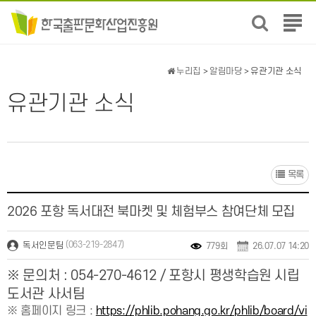
전
체
메
뉴
누리집
>
알림마당
> 유관기관 소식
보
기
유관기관 소식
목록
2026 포항 독서대전 북마켓 및 체험부스 참여단체 모집
(063-219-2847)
독서인문팀
779회
26.07.07 14:20
※ 문의처 :
054-270-4612 / 포항시 평생학습원 시립
도서관 사서팀
※ 홈페이지 링크 :
https://phlib.pohang.go.kr/phlib/board/vi