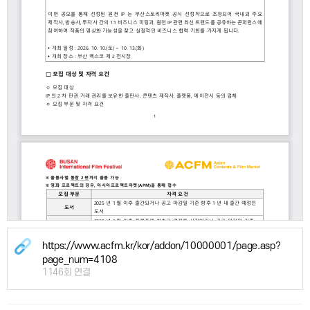
https://www.acfm.kr/kor/addon/10000001/page.asp?
page_num=4108
1146회 연결