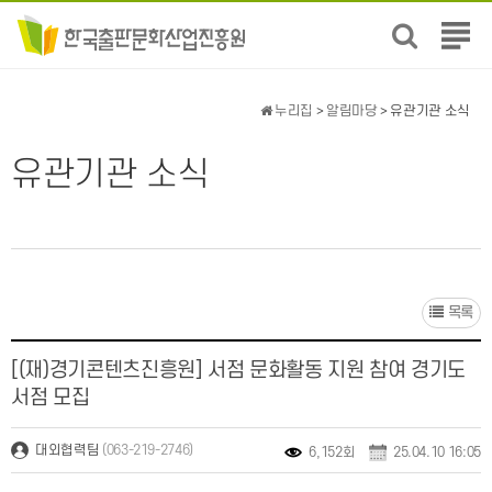
전
체
메
뉴
누리집
>
알림마당
> 유관기관 소식
보
기
유관기관 소식
목록
[(재)경기콘텐츠진흥원] 서점 문화활동 지원 참여 경기도
서점 모집
(063-219-2746)
대외협력팀
6,152회
25.04.10 16:05