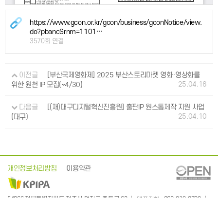
https://www.gcon.or.kr/gcon/business/gconNotice/view.
do?pbancSrnm=1101…
3570회 연결
이전글
[부산국제영화제] 2025 부산스토리마켓 영화·영상화를
25.04.16
위한 원천 IP 모집(~4/30)
다음글
[(재)대구디지털혁신진흥원] 출판IP 원스톱제작 지원 사업
25.04.10
(대구)
개인정보처리방침
이용약관
: 063-219-2700
54866 전북특별자치도 전주시 덕진구 중동로 63
대표전화
:
EMAIL
kpipa@kpipa.or.kr
Publication Industry Promotion Agency of Korea. All Rights Reserved. Mail to Webmaster