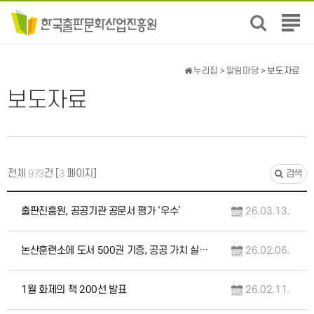
전
체
메
뉴
누리집
>
알림마당
> 보도자료
보
보도자료
기
전체
건 [
페이지]
973
3
검색
출판진흥원, 공공기관 공문서 평가 ‘우수’
26.03.13.
논산훈련소에 도서 500권 기증, 공공 가치 실현과 독서문화 확산 나서
26.02.06.
1월 화제의 책 200선 발표
26.02.11.