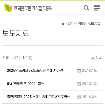
전
체
메
뉴
누리집
>
알림마당
> 보도자료
보
보도자료
기
전체
건 [
페이지]
973
4
검색
2025년 프랑크푸르트도서전 통해 케이-북 수출 적극 지원
25.10.15.
9월 '화제의 책 200선' 발표
25.10.13.
출판진흥원, 2025 스페인 리베르도서전 포커스 컨트리 참가
25.10.02.