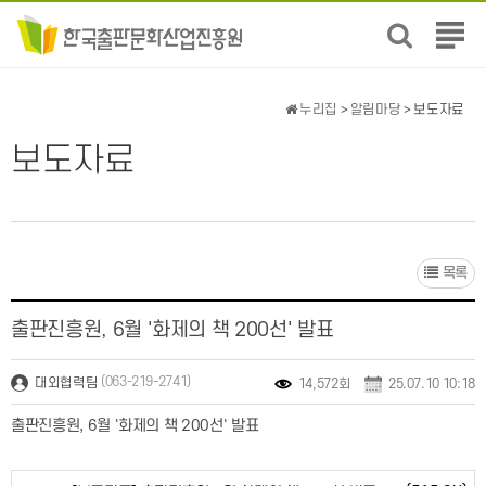
전
체
메
뉴
누리집
>
알림마당
> 보도자료
보
기
보도자료
목록
출판진흥원, 6월 '화제의 책 200선' 발표
(063-219-2741)
대외협력팀
14,572회
25.07.10 10:18
출판진흥원, 6월 '화제의 책 200선' 발표