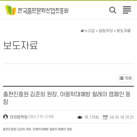
전
체
메
뉴
누리집
>
알림마당
> 보도자료
보
기
보도자료
목록
출판진흥원 김준희 원장, 아동학대예방 릴레이 캠페인 동
참
(063-219-2746)
대외협력팀
18,176회
24.10.14 13:21
출판진흥원 김준희 원장, 아동학대예방 릴레이 캠페인 동참