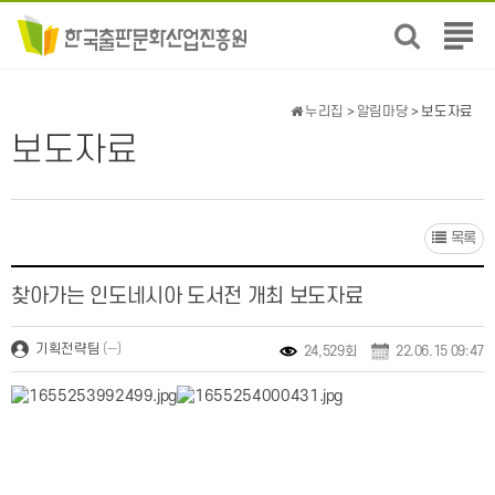
전
체
메
뉴
누리집
>
알림마당
> 보도자료
보
보도자료
기
목록
찾아가는 인도네시아 도서전 개최 보도자료
(--)
기획전략팀
24,529회
22.06.15 09:47