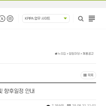
KPIPA 업무 사이트
전
체
메
뉴
보
기
누리집
>
알림마당
> 채용공고
목록
및 향후일정 안내
7,359회
25.08.21 11:01