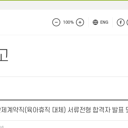
100%
ENG
화
화
면
면
축
확
소
대
고
기간제계약직(육아휴직 대체) 서류전형 합격자 발표 
24)