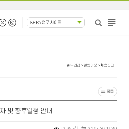
KPIPA 업무 사이트
전
체
메
뉴
보
기
누리집
>
알림마당
> 채용공고
목록
자 및 향후일정 안내
12,655회
24.07.26 11:40