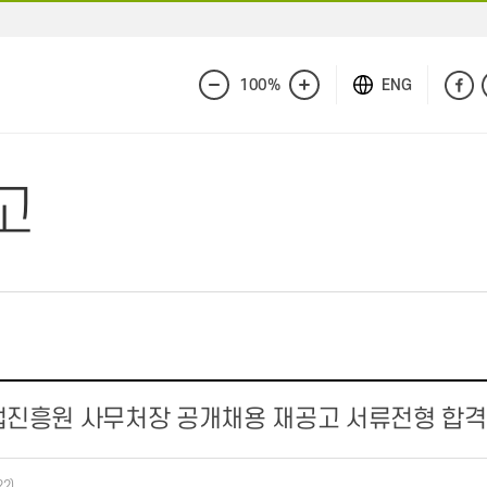
100%
ENG
화
화
면
면
축
확
소
대
고
진흥원 사무처장 공개채용 재공고 서류전형 합격
22)