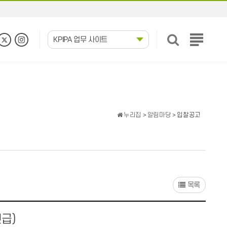
KPIPA 업무 사이트
전
체
메
뉴
보
기
누리집
>
알림마당
> 입찰공고
목록
긴급)