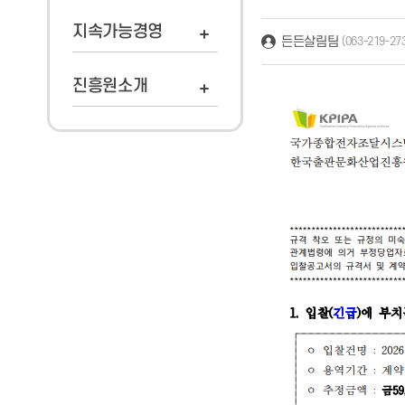
지속가능경영
든든살림팀
(063-219-27
진흥원소개