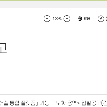
100%
ENG
화
화
면
면
축
확
소
대
고
 수출 통합 플랫폼」 기능 고도화 용역> 입찰공고(