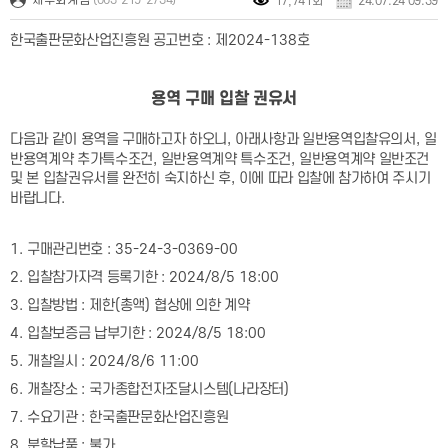
17,741회
24.07.24 09:39
한국출판문화산업진흥원 공고번호
:
제
2024-138
호
용역 구매 입찰 권유서
다음과 같이 용역을 구매하고자 하오니
,
아래사항과 일반용역입찰유의서
,
일
반용역계약 추가특수조건
,
일반용역계약 특수조건
,
일반용역계약 일반조건
및 본 입찰권유서를 완전히 숙지하신 후
,
이에 따라 입찰에 참가하여 주시기
바랍니다
.
1.
구매관리번호
: 35-24-3-0369-00
2.
입찰참가자격 등록기한
: 2024/8/5 18:00
3.
입찰방법
:
제한
(
총액
)
협상에 의한 계약
4.
입찰보증금 납부기한
: 2024/8/5 18:00
5.
개찰일시
: 2024/8/6 11:00
6.
개찰장소
:
국가종합전자조달시스템
(
나라장터
)
7.
수요기관
:
한국출판문화산업진흥원
8.
분할납품
:
불가