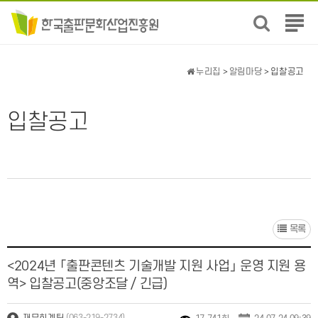
전
체
메
뉴
누리집
>
알림마당
> 입찰공고
보
기
입찰공고
목록
<2024년 「출판콘텐츠 기술개발 지원 사업」 운영 지원 용
역> 입찰공고(중앙조달 / 긴급)
(063-219-2734)
재무회계팀