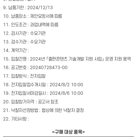
9.
납품기한
: 2024/12/13
10.
납품장소
:
제안요청서에 따름
11.
인도조건
:
과업내역에 따름
12.
검사기관
:
수요기관
13.
검수기관
:
수요기관
14.
계약기간
:
15.
입찰건명
: 2024
년
「
출판콘텐츠 기술개발 지원 사업
」
운영 지원 용역
16.
공고번호
: 20240728473-00
17.
입찰방식
:
전자입찰
18.
전자입찰접수개시일
: 2024/8/2 10:00
19.
전자입찰서마감일시
: 2024/8/6 10:00
20.
입찰참가자격
:
공고서 참조
21.
낙찰자선정방법
:
협상에 의한 낙찰자 결정
22.
기타사항
:
<
구매 대상 품목
>