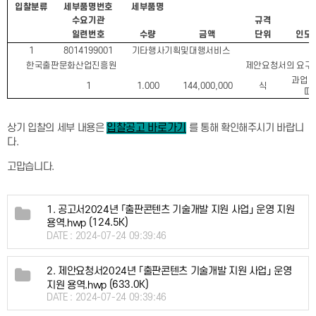
입찰분류
세부품명번호
세부품명
수요기관
규격
일련번호
수량
금액
단위
인도
1
8014199001
기타행사기획및대행서비스
한국출판문화산업진흥원
제안요청서의 요구
과업
1
1.000
144,000,000
식
따
상기 입찰의 세부 내용은
를 통해 확인해주시기 바랍니
입찰공고 바로가기
다
.
고맙습니다
.
1. 공고서2024년 「출판콘텐츠 기술개발 지원 사업」 운영 지원
(124.5K)
용역.hwp
DATE : 2024-07-24 09:39:46
2. 제안요청서2024년 「출판콘텐츠 기술개발 지원 사업」 운영
(633.0K)
지원 용역.hwp
DATE : 2024-07-24 09:39:46