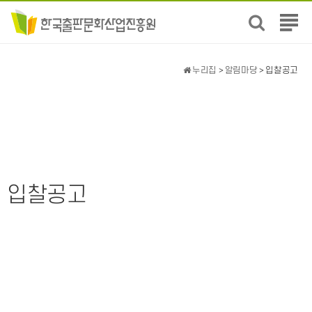
전
체
메
뉴
누리집
>
알림마당
> 입찰공고
보
기
입찰공고