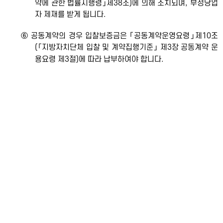
약에 관한 법률시행령」제38조)에 의해 조치되며, 부정당업
자 제재를 받게 됩니다.
⑥ 공동계약의 경우 입찰보증금은 「공동계약운영요령」제10조
(「지방자치단체 입찰 및 계약집행기준」 제3장 공동계약 운
용요령 제3절)에 따라 납부하여야 합니다.
6. 입찰무효
* 국
이전글
공고-위원회 회보 『책』2012년도 발간 업체 공개 입찰
12.02.08
안내
다음글
공고-'독서의 해’관련 토론회 대행업체 선정 공고
11.11.02