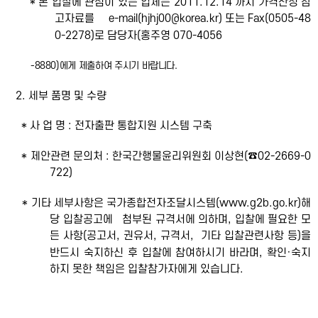
* 본 입찰에 관심이 있는 업체는 2011.12.14 까지 가격산정 참
고자료를 e-mail(hjhj00@korea.kr) 또는 Fax(0505-48
0-2278)로 담당자(홍주영 070-4056
-8880)에게 제출하여 주시기 바랍니다.
2. 세부 품명 및 수량
* 사 업 명 : 전자출판 통합지원 시스템 구축
* 제안관련 문의처 : 한국간행물윤리위원회 이상현(☎02-2669-0
722)
* 기타 세부사항은 국가종합전자조달시스템(www.g2b.go.kr)해
당 입찰공고에 첨부된 규격서에 의하며, 입찰에 필요한 모
든 사항(공고서, 권유서, 규격서, 기타 입찰관련사항 등)을
반드시 숙지하신 후 입찰에 참여하시기 바라며, 확인·숙지
하지 못한 책임은 입찰참가자에게 있습니다.