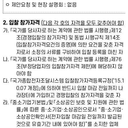
ㅇ
제안요청 및 현장 설명회
:
없음
2.
입찰 참가자격
(
다음 각 호의 자격을 모두 갖추어야 함
)
가
.
「
국가를 당사자로 하는 계약에 관한 법률 시행령
」
제
12
조
(
경쟁입찰의 참가자격
)
및 동법 시행규칙 제
14
조
(
입찰참가자격요건의 증명
)
에 의한 요건을 갖춘 자격
자로서 소정의 서류를 구비하여 입찰 등록을 마친 자
나
.
「
국가를 당사자로 하는 계약에 관한 법률 시행령
」
제
76
조
(
부정당업자의 입찰참가자격 제한
)
에 해당하지 않
아야 함
다
.
「
국가종합전자조달시스템 입찰참가자격등록규정
(‘15.1
0.07
개정
)
」
에 의하여 반드시 입찰 마감 전일까지 나
라장터에 가입하고 경쟁입찰의 참가자격을 갖춘 자
라
.
「
중소기업기본법
」
및
「
소상공인 보호 및 지원에 관한 법
률
」
에 따른 중
·
소기업
·
소상공인으로서
“
중
·
소기업
·
소상공인확인서
(
전자입찰 마감일 전일까지 발급된
것으로 유효기간 내에 있어야 함
)”
를 소지한 업체