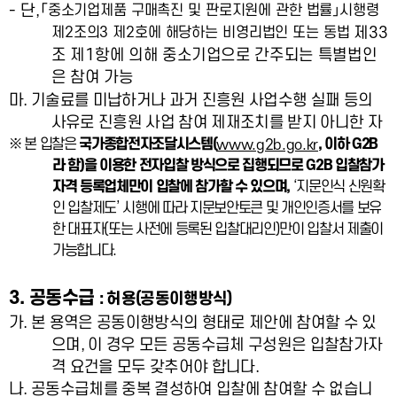
-
단
,
「
중소기업제품 구매촉진 및 판로지원에 관한 법률
」
시행령
제
33
제
2
조의
3
제
2
호에 해당하는 비영리법인 또는 동법
조 제
1
항에 의해 중소기업으로 간주되는 특별법인
은 참여 가능
마
.
기술료를 미납하거나 과거 진흥원 사업수행 실패 등의
사유로 진흥원 사업 참여 제재조치를 받지 아니한 자
※
본 입찰은
국가종합전자조달시스템
(
,
이하
G2B
www.g2b.go.kr
라 함
)
을 이용한 전자입찰 방식으로 집행되므로
G2B
입찰참가
자격 등록업체만이 입찰에 참가할 수 있으며
,
‘
지문인식 신원확
인 입찰제도
’
시행에 따라 지문보안토큰 및 개인인증서를 보유
한 대표자
(
또는 사전에 등록된 입찰대리인
)
만이 입찰서 제출이
가능합니다
.
3.
공동수급
:
허용
(
공동이행방식
)
가
.
본 용역은 공동이행방식의 형태로 제안에 참여할 수 있
으며
,
이 경우 모든 공동수급체 구성원은 입찰참가자
격 요건을 모두 갖추어야 합니다
.
나
.
공동수급체를 중복 결성하여 입찰에 참여할 수 없습니