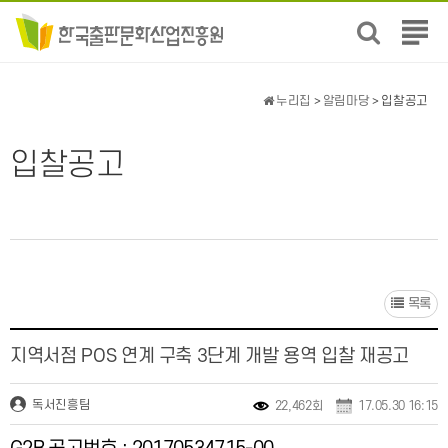
전
체
메
뉴
누리집
>
알림마당
> 입찰공고
보
기
입찰공고
목록
지역서점 POS 연계 구축 3단계 개발 용역 입찰 재공고
독서진흥팀
22,462회
17.05.30 16:15