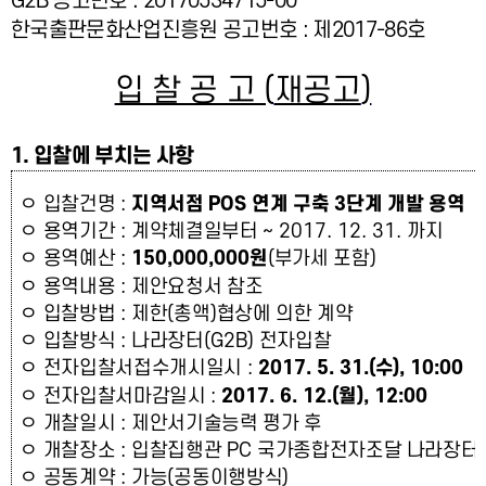
G2B
공고번호
: 20170534715-00
한국출판문화산업진흥원 공고번호
:
제
2017-86
호
입 찰 공 고
(
재공고
)
1.
입찰에 부치는 사항
ㅇ
입찰건명
:
지역서점
POS
연계 구축
3
단계 개발 용역
ㅇ
용역기간
:
계약체결일부터
~ 2017. 12. 31.
까지
ㅇ
용역예산
:
150,000,000
원
(
부가세 포함
)
ㅇ
용역내용
:
제안요청서 참조
ㅇ
입찰방법
:
제한
(
총액
)
협상에 의한 계약
ㅇ
입찰방식
:
나라장터
(G2B)
전자입찰
ㅇ
전자입찰서접수개시일시
:
2017. 5. 31.(
수
), 10:00
ㅇ
전자입찰서마감일시
:
2017. 6. 12.(
월
), 12:00
ㅇ
개찰일시
:
제안서기술능력 평가 후
ㅇ
개찰장소
:
입찰집행관
PC
국가종합전자조달 나라장터
ㅇ
공동계약
:
가능
(
공동이행방식
)