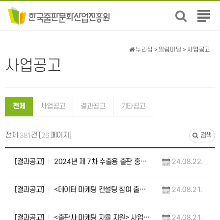
전
체
메
뉴
누리집
>
알림마당
> 사업공고
보
사업공고
기
전체
사업공고
결과공고
기타공고
전체
건 [
페이지]
381
26
검색
[결과공고]
2024년 제 7차 수출용 출판 홍보자료(초록·샘플)지원 사업 선정 결과 공고 및 향후 일…
24.08.22.
[결과공고]
<데이터 마케팅 컨설팅 참여 출판사 모집> 선정 결과 공고
24.08.21.
[결과공고]
<출판사 마케팅 자율 지원> 사업 선정 결과 공고
24.08.21.