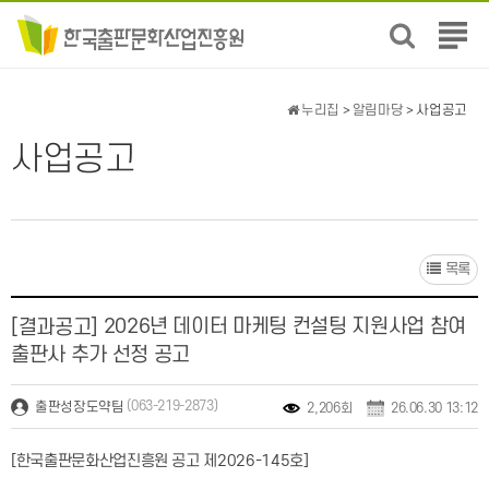
전
체
메
뉴
누리집
>
알림마당
> 사업공고
보
기
사업공고
목록
2026년 데이터 마케팅 컨설팅 지원사업 참여
[결과공고]
출판사 추가 선정 공고
(063-219-2873)
출판성장도약팀
2,206회
26.06.30 13:12
[한국출판문화산업진흥원 공고 제2026-145호]