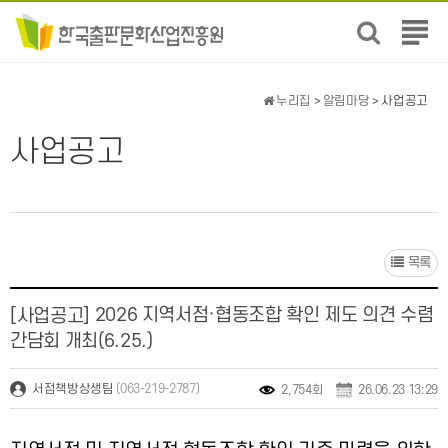
전
체
메
뉴
누리집
>
알림마당
> 사업공고
보
기
사업공고
목록
2026 지역서점·협동조합 확인 제도 의견 수렴
[사업공고]
간담회 개최(6.25.)
(063-219-2787)
서점책방상생팀
2,754회
26.06.23 13:29