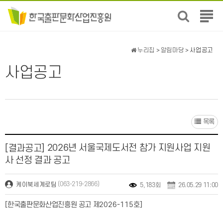
전
체
메
뉴
누리집
>
알림마당
> 사업공고
보
기
사업공고
목록
2026년 서울국제도서전 참가 지원사업 지원
[결과공고]
사 선정 결과 공고
(063-219-2866)
케이북세계로팀
5,183회
26.05.29 11:00
[
한국출판문화산업진흥원 공고 제
2026-115
호
]