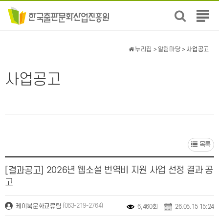
전
체
메
뉴
누리집
>
알림마당
> 사업공고
보
기
사업공고
목록
2026년 웹소설 번역비 지원 사업 선정 결과 공
[결과공고]
고
(063-219-2764)
케이북문화교류팀
6,460회
26.05.15 15:24