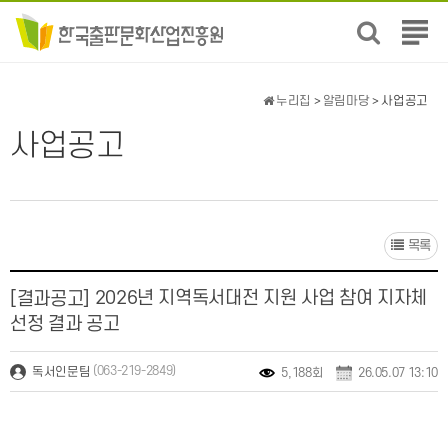
전
체
메
뉴
누리집
>
알림마당
> 사업공고
보
기
사업공고
목록
2026년 지역독서대전 지원 사업 참여 지자체
[결과공고]
선정 결과 공고
(063-219-2849)
독서인문팀
5,188회
26.05.07 13:10