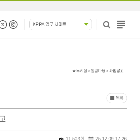
KPIPA 업무 사이트
전
체
메
뉴
보
기
누리집
>
알림마당
> 사업공고
목록
공고
11,503회
25.12.09 17:26