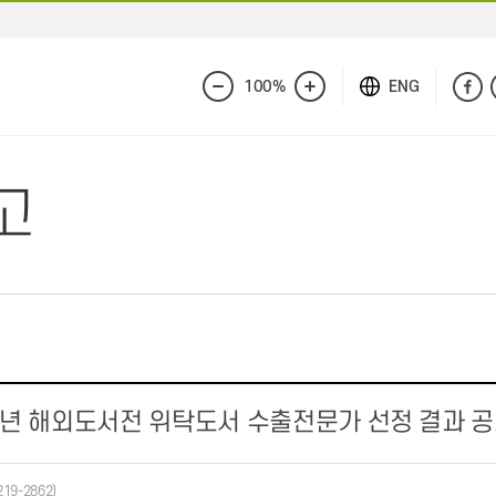
100%
ENG
화
화
면
면
축
확
소
대
고
6년 해외도서전 위탁도서 수출전문가 선정 결과 
219-2862)