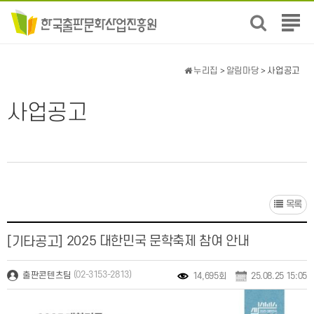
전
체
메
뉴
누리집
>
알림마당
> 사업공고
보
기
사업공고
목록
2025 대한민국 문학축제 참여 안내
[기타공고]
(02-3153-2813)
출판콘텐츠팀
14,695회
25.08.25 15:05