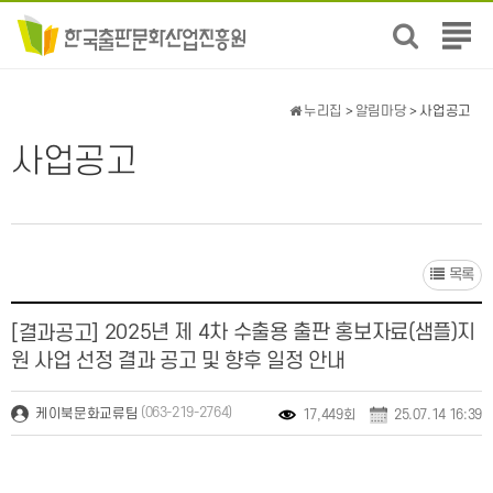
전
체
메
뉴
누리집
>
알림마당
> 사업공고
보
기
사업공고
목록
2025년 제 4차 수출용 출판 홍보자료(샘플)지
[결과공고]
원 사업 선정 결과 공고 및 향후 일정 안내
(063-219-2764)
케이북문화교류팀
17,449회
25.07.14 16:39