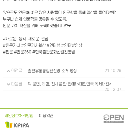
앞으로도 인문360˚은 많은 사람들이 인문학을 통해 일상을 들여다보며
누구나 쉽게 인문학을 향유할 수 있도록,
인문 가치 확산을 위해 노력하겠습니다!?❤
#새로운_생각_새로운_관점
#인문가치 #인문가치확산 #인터뷰 #인터뷰영상
#인문 #인문360 #한국출판문화산업진흥원
21.10.29
이전글
출판유통통합전산망 소개 영상
다음글
책 공연, 체험, 전시를 한 번에! <대한민국 독서대전>
20.12.07
개인정보처리방침
이용약관