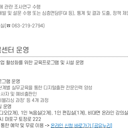
에 관란 조사연구 수행
발 및 설문 수행 또는 심층면담(FGI 등), 통계 및 결과 도출, 정책 제
☎ 063-219-2794)
북센터 운영
업 활성화를 위한 교육프로그램 및 시설 운영
로그램 운영
 단계별 실무교육을 통한 디지털출판 전문인력 양성
종사자 및 예비출판인
블리싱 과정' 등 4개 과정
실 운영
(2개), 1인 녹음실(2개), 1인 편집실(1개), 비대면 온라인 강의실
시 마포구
토정로
222
->
통한 예약 및 무료 이용
온라인 신청 바로가기 [공유누리]