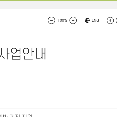
100%
ENG
화
화
면
면
축
확
소
대
A 사업안내