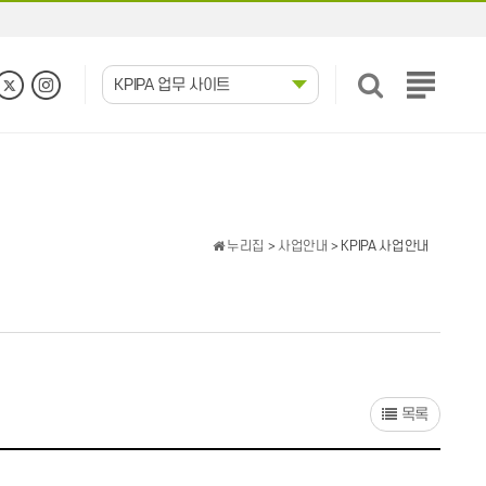
KPIPA 업무 사이트
전
체
메
뉴
보
기
누리집
>
사업안내
> KPIPA 사업안내
목록