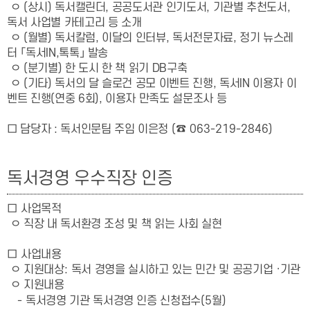
ㅇ
(상시)
독서캘린더, 공공도서관 인기도서, 기관별 추천도서,
독서 사업별 카테고리 등 소개
ㅇ
(월별)
독서칼럼,
이달의 인터뷰,
독서전문자료,
정기 뉴스레
터 「독서IN,톡톡」 발송
ㅇ
(분기별)
한 도시 한 책 읽기 DB구축
ㅇ
(기타) 독서의 달 슬로건 공모 이벤트 진행, 독서IN 이용자 이
벤트 진행(연중 6회), 이용자 만족도 설문조사 등
□ 담당자
:
독서인문팀 주임 이은정
(
☎
063-219-2846)
독서경영 우수직장 인증
□
사업목적
ㅇ 직장 내 독서환경 조성 및 책 읽는 사회 실현
□
사업내용
ㅇ 지원대상
:
독서 경영을 실시하고 있는 민간 및 공공기업
·
기관
ㅇ 지원내용
-
독서경영 기관 독서경영 인증 신청접수
(5
월
)