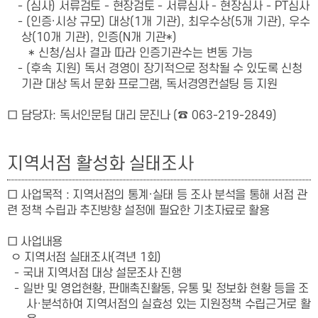
- (
심사
)
서류검토
-
현장검토
- 서류심사
- 현장심사
- PT심사
- (
인증
·
시상 규모
) 대상(1개 기관), 최우수상(5개 기관), 우수
상(10개 기관), 인증(N개 기관*)
* 신청/심사 결과 따라 인증기관수는 변동 가능
- (후속 지원)
독서 경영이 장기적으로 정착될 수 있도록 신청
기관 대상 독서 문화 프로그램
,
독서경영컨설팅 등 지원
□
담당자
:
독서인문팀 대리 문진나
(
☎
063-219-2849)
지역서점 활성화 실태조사
□ 사업목적 :
지역서점의 통계·실태 등 조사 분석을 통해 서점 관
련 정책 수립과 추진방향 설정에 필요한 기초자료로 활용
□ 사업내용
ㅇ
지역서점 실태조사
(격년
1
회
)
-
국내 지역서점 대상 설문조사 진행
-
일반 및 영업현황, 판매촉진활동, 유통 및 정보화 현황 등을 조
사·분석하여
지역서점의 실효성 있는 지원정책 수립근거로 활