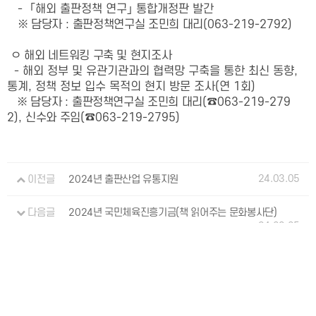
-
｢해외 출판정책 연구
｣ 통합개정판 발간
※
담당자
:
출판정책연구실 조민희 대리
(063-219-2792)
ㅇ
해외 네트워킹 구축 및 현지조사
- 해외 정부 및 유관기관과의 협력망 구축을 통한 최신 동향,
통계, 정책 정보 입수 목적의 현지 방문 조사(연 1회)
※
담당자
:
출판정책연구실 조민희 대리
(
☎
063-219-279
2),
신수와 주임
(
☎
063-219-2795)
24.03.05
이전글
2024년 출판산업 유통지원
다음글
2024년 국민체육진흥기금(책 읽어주는 문화봉사단)
24.03.05
개인정보처리방침
이용약관