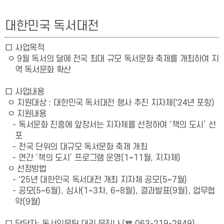
대한민국 독서대전
□
사업목적
ㅇ
9
월 독서의 달에 전국 최대 규모 독서문화 축제를 개최하여 지
역 독서문화 확산
□
사업내용
ㅇ 지원대상
:
대한민국 독서대전 행사 추진 지자체('24년 포항)
ㅇ 지원내용
-
독서문화 진흥에 앞장서는 지자체를 선정하여
‘
책의 도시
’
선
포
-
전국 단위의 대규모 독서문화 축제 개최
-
연간
‘
책의 도시
’
프로그램 운영
(1~11
월
,
지자체
)
ㅇ 선정방법
- '25
년 대한민국 독서대전 개최 지자체 공모
(5~7
월
)
-
공모
(5~6
월
),
심사
(1~3
차
, 6~8
월
),
결과발표
(9
월
),
업무협
약
(9
월
)