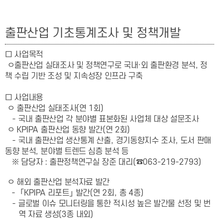
출판산업 기초통계조사 및 정책개발
□ 사업목적
ㅇ
출판산업 실태조사 및 정책연구로 국내·외 출판환경 분석, 정
책 수립 기반 조성 및 지속성장 인프라 구축
□ 사업내용
ㅇ
출판산업 실태조사
(
연
1
회
)
-
국내 출판산업 각 분야별 표본화된 사업체 대상 설문조사
ㅇ
KPIPA
출판산업 동향 발간
(
연
2
회
)
-
국내 출판산업 생산통계 산출
,
경기동향지수 조사
,
도서 판매
동향 분석
,
분야별 트렌드 심층 분석 등
※ 담당자
:
출판정책연구실 장준 대리
(
☎
063-219-2793)
ㅇ
해외 출판산업 분석자료 발간
-
｢
KPIPA
리포트
｣
발간
(
연
2
회
,
총
4
종
)
-
글로벌 이슈 모니터링을 통한
적시성 높은 발간물 선정 및 번
역 자료 생성
(3
종 내외
)