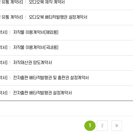
 유통 계약서]
오디오북 제작 계약서
 유통 계약서]
오디오북 배타적발행권 설정계약서
약서]
저작물 이용계약서(해외용)
약서]
저작물 이용계약서(국내용)
약서]
저작재산권 양도계약서
약서]
전자출판 배타적발행권 및 출판권 설정계약서
약서]
전자출판 배타적발행권 설정계약서
1
2