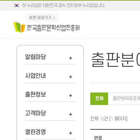
이 누리집은 대한민국 공식 전자정부 누리집입니다.
본문 바로가기
출판분
알림마당
사업안내
출판정보
전체
출판분야표준
고객마당
전체
건 [
페이지]
16
1
열린경영
번호